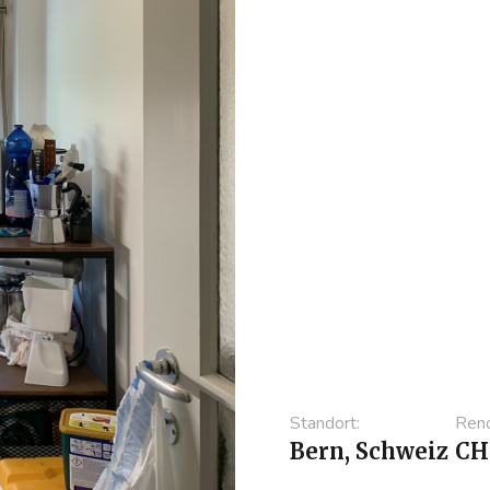
auszuschöpfen.
Boden: Veralteten
eine schnelle und
Frühstücksecke: E
Wandschrank hinz
schaffen.
Beleuchtung: San
Frühstücksecke h
Atmosphäre zu sc
Maler- und Dekor
Frühstücksecke ge
angebracht und di
Standort:
Reno
Bern, Schweiz
CH