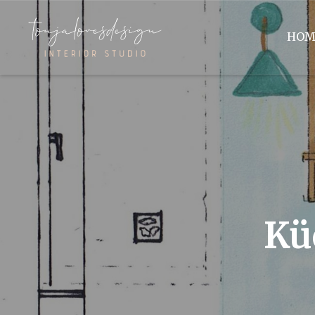
HOM
Kü