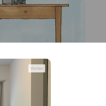
Stauraum: Aufgea
Regale genutzt, 
verdoppeln und u