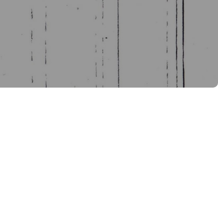
rbeitete, gebrauchte Schränke und
um den Stauraum nahezu zu
ngenutzte Wandflächen optimal