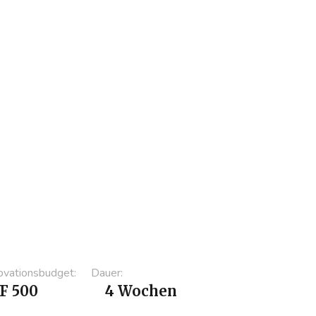
 Boden mit Klebefliesen abgedeckt für
 kostengünstige Auffrischung.
inen Tisch, klappbare Stühle und einen
ugefügt, um eine gemütliche Ecke zu
fte Beleuchtung rund um die
inzugefügt, um eine warme
haffen.
ationsarbeiten: Die Wand um die
strichen, Rollos für mehr Privatsphäre
e Schrankgriffe erneuert.
vationsbudget:
Dauer:
F 500
4 Wochen